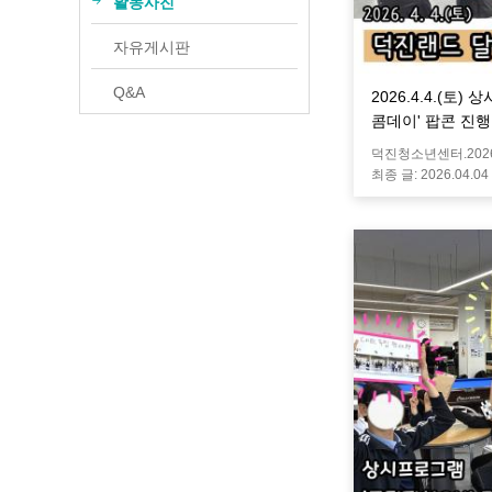
활동사진
찾아오시는 길
덕진품애 작은도서관
자유게시판
Q&A
2026.4.4.(토
콤데이' 팝콘 진행
덕진청소년센터.
202
최종 글:
2026.04.04