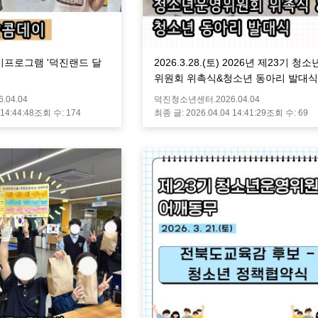
) 상시프로그램 '덕진랜드 달
2026.3.28.(토) 2026년 제23기 청
위원회 위촉식&청소년 동아리 발대식
6.04.04
덕진청소년센터.
2026.04.04
 14:44:48
조회 수:
174
최종 글:
2026.04.04 14:41:29
조회 수:
69