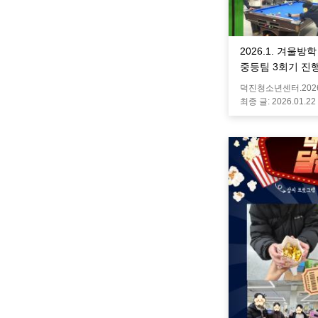
2026.1. 겨울방
중등팀 3회기 진
덕진청소년센터.
202
최종 글:
2026.01.22