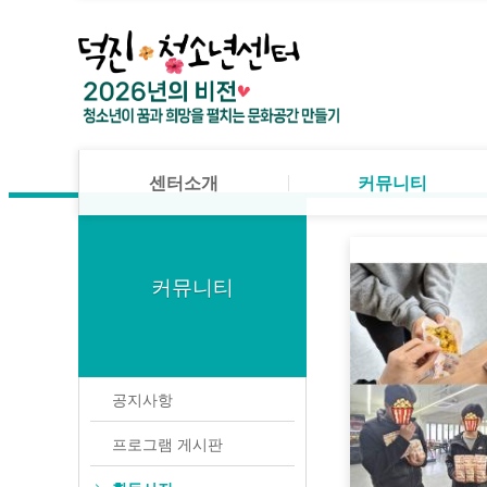
메뉴 건너뛰기
로그인
회원가입
센터소개
공지사항
미션·비전·목표
프로그램 게시판
센터소개
조직도
활동사진
커뮤니티
센터연혁
자유게시판
- 공지사항
법인소개
Q&A
센터소개
커뮤니티
대관안내
- 프로그램 게시판
시설이용안내
센터소개
공지사항
- 활동사진
찾아오시는 길
미션·비전·목표
프로그램 게시판
커뮤니티
- 자유게시판
조직도
활동사진
- Q&A
센터연혁
자유게시판
청소년 활동
법인소개
Q&A
공지사항
대관안내
프로그램 안내
프로그램 게시판
시설이용안내
덕진품애 방과후