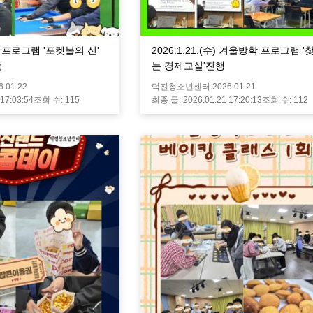
학 프로그램 '포켓볼의 신'
2026.1.21.(수) 겨울방학 프로그램 
행
는 경제교실'진행
6.01.22
덕진청소년센터.
2026.01.21
 17:03:54
조회 수:
115
최종 글:
2026.01.21 17:20:13
조회 수:
112