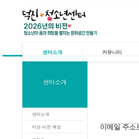
메뉴 건너뛰기
로그인
회원가입
센터소개
공지사항
미션·비전·목표
프로그램 게시판
센터소개
조직도
활동사진
- 센터소개
센터연혁
자유게시판
- 미션·비전·목표
법인소개
Q&A
센터소개
커뮤니티
대관안내
- 조직도
시설이용안내
- 센터연혁
센터소개
공지사항
찾아오시는 길
미션·비전·목표
프로그램 게시판
- 법인소개
센터소개
조직도
활동사진
- 대관안내
센터연혁
자유게시판
- 시설이용안내
법인소개
Q&A
센터소개
- 찾아오시는 길
대관안내
이메일 주소
미션·비전·목표
시설이용안내
커뮤니티