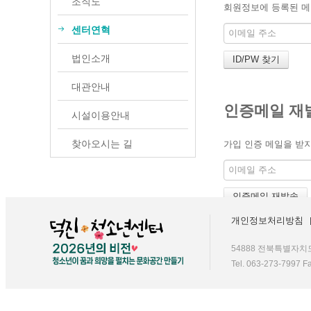
조직도
찾아오시는 길
회원정보에 등록된 메일
청소년 활동
센터연혁
프로그램 안내
법인소개
덕진품애 방과후
대관안내
덕진품애 작은도서관
인증메일 재
시설이용안내
찾아오시는 길
가입 인증 메일을 받지
개인정보처리방침
54888 전북특별자치
Tel. 063-273-7997 F