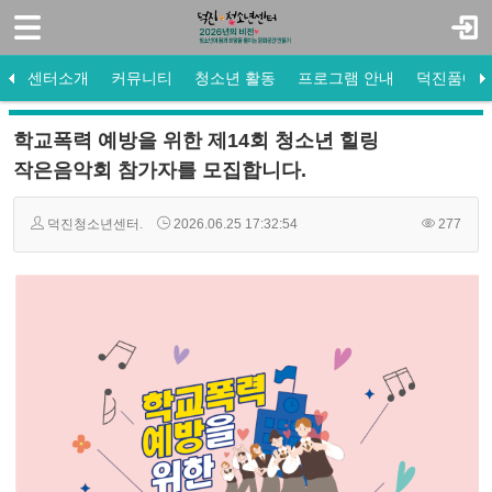
로그인
회원가입
센터소개
센터소개
커뮤니티
청소년 활동
프로그램 안내
덕진품애 
커뮤니티
센터소개
공지사항
청소년 운영위원회
참여프로그램
방과후 공지사항
도서관 공지사항
미션·비전·목표
프로그램 게시판
수강신청
방과후 활동사진
도서관 활동사진
청소년 동아리
조직도
활동사진
자원봉사
프로그램 안내
새로 들어온 책
센터연혁
자유게시판
법인소개
소개 및 
프로그램
Q&A
학교폭력 예방을 위한 제14회 청소년 힐링
- 공지사항
작은음악회 참가자를 모집합니다.
- 프로그램 게시판
덕진청소년센터.
2026.06.25 17:32:54
277
- 활동사진
- 자유게시판
- Q&A
청소년 활동
프로그램 안내
덕진품애 방과후