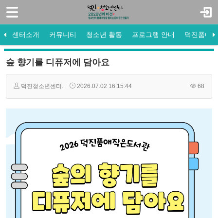
로그인
회원가입
센터소개
센터소개
커뮤니티
청소년 활동
프로그램 안내
덕진품애 
커뮤니티
센터소개
공지사항
청소년 운영위원회
참여프로그램
방과후 공지사항
도서관 공지사항
미션·비전·목표
프로그램 게시판
수강신청
방과후 활동사진
도서관 활동사진
청소년 동아리
조직도
활동사진
자원봉사
프로그램 안내
새로 들어온 책
센터연혁
자유게시판
법인소개
소개 및 
프로그램
Q&A
숲 향기를 디퓨저에 담아요
청소년 활동
덕진청소년센터.
2026.07.02 16:15:44
68
프로그램 안내
덕진품애 방과후
덕진품애 작은도서관
- 도서관 공지사항
- 도서관 활동사진
- 새로 들어온 책
- 프로그램 안내